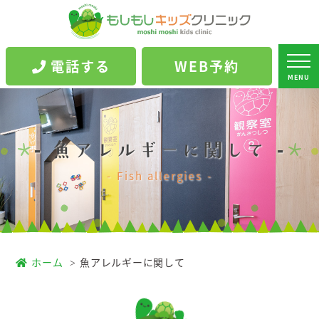
魚アレルギーに関して｜東大阪市御厨西ノ町の小児科・アレルギー科 - もしも
しキッズクリニック
電話する
WEB予約
MENU
魚アレルギーに関して
Fish allergies
ホーム
魚アレルギーに関して